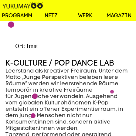
PROGRAMM
NETZ
WERK
MAGAZIN
Ort:
Imst
K-CULTURE / POP DANCE LAB
Leerstand als kreativer Freiraum. Unter dem
Motto „Junge Perspektiven beleben leere
Räume“ werden wir leerstehende Räume
temporär in kreative Freiräume
für Jugendliche verwandeln. Ausgehend
vom globalen Kulturphänomen K-Pop
entsteht ein offener Experimentierraum, in
dem junge Menschen nicht nur
Konsument:innen sind, sondern aktive
Mitgestalter:innen werden.
Tanzend, performend oder gestaltend