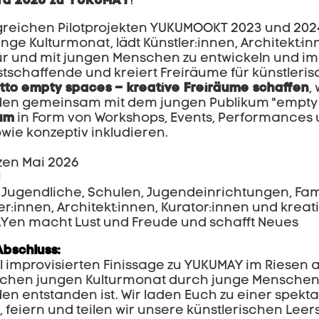
d 2026 zu YUKUMAY
!
reichen Pilotprojekten YUKUMOOKT 2023 und 2024 
nge Kulturmonat, lädt Künstler:innen, Architekt
:
in
ür und mit jungen Menschen zu entwickeln und im
stschaffende und kreiert Freiräume für künstleris
tto empty spaces – kreative Freiräume schaffen
,
den gemeinsam mit dem jungen Publikum "empty
aum
in Form von Workshops, Events, Performances 
owie konzeptiv inkludieren.
en Mai 2026
l
 Jugendliche, Schulen, Jugendeinrichtungen, Fami
er:innen, Architekt:innen, Kurator:innen und kreati
en macht Lust und Freude und schafft Neues
bschluss:
ll improvisierten Finissage zu YUKUMAY im Riesen a
schen jungen Kulturmonat durch junge Menschen
en entstanden ist. Wir laden Euch zu einer spek
, feiern und teilen wir unsere künstlerischen Leer