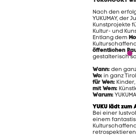
YUKUMOOKT wir
Nach den erfolg
YUKUMAY, der Ju
Kunstprojekte f
Kultur- und Kun
Entlang dem
Mo
Kulturschaffen
öffentlichen R
gestalterisch s
Wann:
den ganz
Wo:
in ganz Tiro
für Wen:
Kinder,
mit Wem:
Künstl
Warum:
YUKUMAY
YUKU lädt zum A
Bei einer lustvo
einem fantasti
Kulturschaffend
retrospektieren