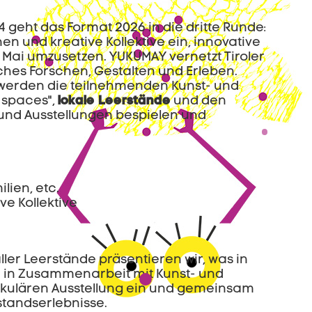
geht das Format 2026 in die dritte Runde:
nen und kreative Kollektive ein, innovative
 Mai umzusetzen. YUKUMAY vernetzt Tiroler
ches Forschen, Gestalten und Erleben.
 werden die teilnehmenden Kunst- und
 spaces",
lokale Leerstände
und den
und Ausstellungen bespielen und
lien, etc.
ve Kollektive
ller Leerstände präsentieren wir, was in
 in Zusammenarbeit mit Kunst- und
takulären Ausstellung ein und gemeinsam
standserlebnisse.