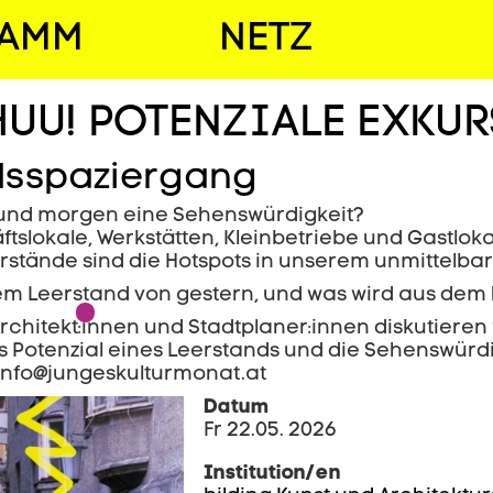
RAMM
NETZ
UU! POTENZIALE EXKU
dsspaziergang
und morgen eine Sehenswürdigkeit?
tslokale, Werkstätten, Kleinbetriebe und Gastlo
erstände sind die Hotspots in unserem unmittelb
m Leerstand von gestern, und was wird aus dem
chitekt:innen und Stadtplaner:innen diskutieren
 Potenzial eines Leerstands und die Sehenswürdi
info@jungeskulturmonat.at
Datum
Fr 22.05. 2026
Institution/en