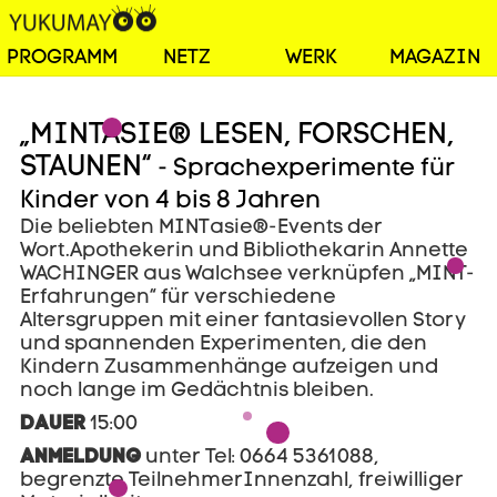
PROGRAMM
NETZ
WERK
MAGAZIN
„MINTASIE® LESEN, FORSCHEN,
STAUNEN“
- Sprachexperimente für
Kinder von 4 bis 8 Jahren
Die beliebten MINTasie®-Events der
Wort.Apothekerin und Bibliothekarin Annette
WACHINGER aus Walchsee verknüpfen „MINT-
Erfahrungen“ für verschiedene
Altersgruppen mit einer fantasievollen Story
und spannenden Experimenten, die den
Kindern Zusammenhänge aufzeigen und
noch lange im Gedächtnis bleiben.
DAUER
15:00
ANMELDUNG
unter Tel: 0664 5361088,
begrenzte TeilnehmerInnenzahl, freiwilliger