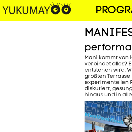
PROG
MANIFE
performat
Mani kommt von H
verbindet alles?
entstehen wird. W
größten Terrasse 
experimentellen P
diskutiert, gesun
hinaus und in alle